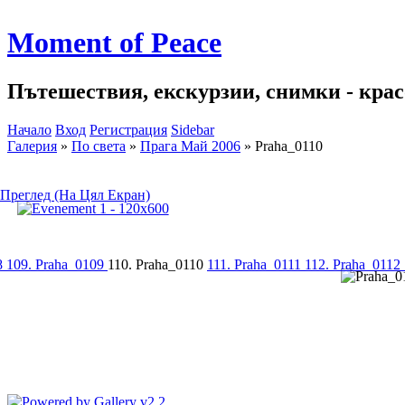
Moment of Peace
Пътешествия, екскурзии, снимки - красо
Начало
Вход
Регистрация
Sidebar
Галерия
»
По света
»
Прага Май 2006
»
Praha_0110
Преглед (На Цял Екран)
8
109. Praha_0109
110. Praha_0110
111. Praha_0111
112. Praha_0112