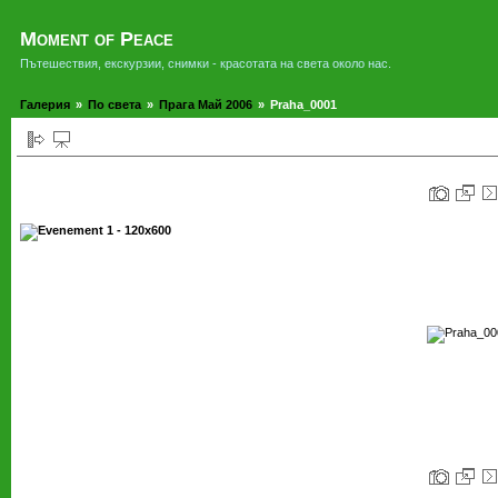
Moment of Peace
Пътешествия, екскурзии, снимки - красотата на света около нас.
Галерия
»
По света
»
Прага Май 2006
»
Praha_0001