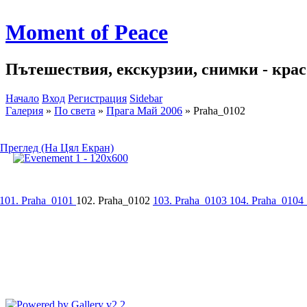
Moment of Peace
Пътешествия, екскурзии, снимки - красо
Начало
Вход
Регистрация
Sidebar
Галерия
»
По света
»
Прага Май 2006
»
Praha_0102
Преглед (На Цял Екран)
101. Praha_0101
102. Praha_0102
103. Praha_0103
104. Praha_0104