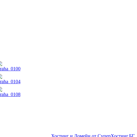
Хостинг и Домейн от СуперХостинг.БГ