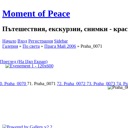
Moment of Peace
Пътешествия, екскурзии, снимки - красо
Начало
Вход
Регистрация
Sidebar
Галерия
»
По света
»
Прага Май 2006
»
Praha_0071
Преглед (На Цял Екран)
0. Praha_0070
71. Praha_0071
72. Praha_0072
73. Praha_0073
74. P