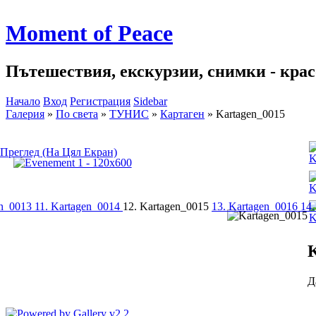
Moment of Peace
Пътешествия, екскурзии, снимки - красо
Начало
Вход
Регистрация
Sidebar
Галерия
»
По света
»
ТУНИС
»
Картаген
»
Kartagen_0015
Преглед (На Цял Екран)
en_0013
11. Kartagen_0014
12. Kartagen_0015
13. Kartagen_0016
14
K
Д