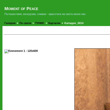
Moment of Peace
Пътешествия, екскурзии, снимки - красотата на света около нас.
Галерия
»
По света
»
ТУНИС
»
Картаген
»
Kartagen_0014