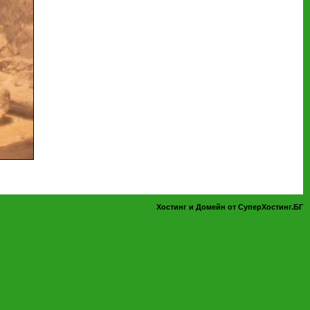
Хостинг и Домейн от СуперХостинг.БГ