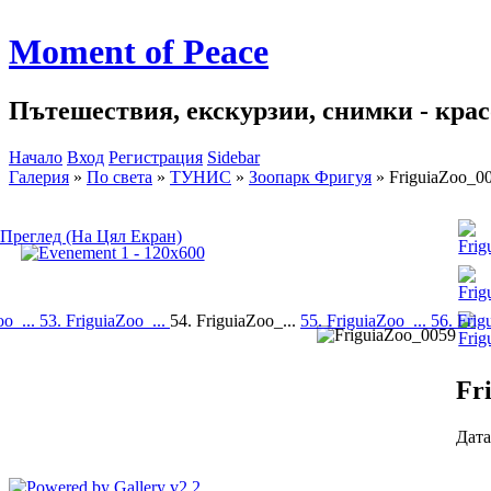
Moment of Peace
Пътешествия, екскурзии, снимки - красо
Начало
Вход
Регистрация
Sidebar
Галерия
»
По света
»
ТУНИС
»
Зоопарк Фригуя
»
FriguiaZoo_0
Преглед (На Цял Екран)
oo_...
53. FriguiaZoo_...
54. FriguiaZoo_...
55. FriguiaZoo_...
56. Frig
Fr
Дата