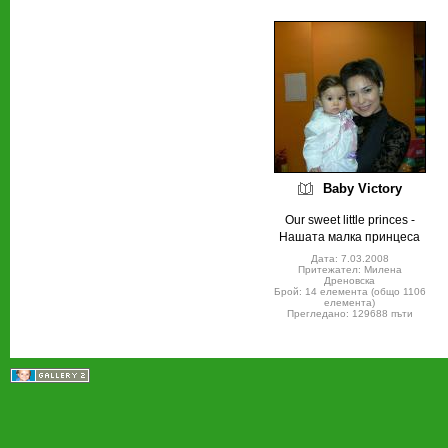
Baby Victory
Our sweet little princes -
Нашата малка принцеса
Дата: 7.03.2008
Притежател: Милена
Дреновска
Брой: 14 елемента (общо 1106
елемента)
Прегледано: 129688 пъти