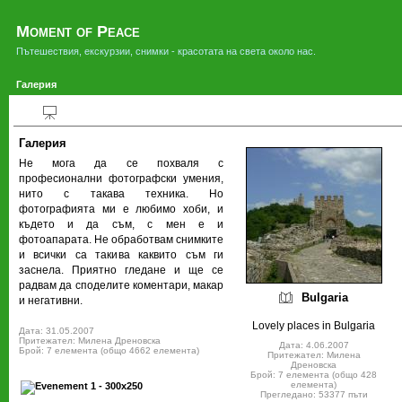
Moment of Peace
Пътешествия, екскурзии, снимки - красотата на света около нас.
Галерия
Галерия
Не мога да се похваля с
професионални фотографски умения,
нито с такава техника. Но
фотографията ми е любимо хоби, и
където и да съм, с мен е и
фотоапарата. Не обработвам снимките
и всички са такива каквито съм ги
заснела. Приятно гледане и ще се
радвам да споделите коментари, макар
Bulgaria
и негативни.
Lovely places in Bulgaria
Дата: 31.05.2007
Притежател: Милена Дреновска
Дата: 4.06.2007
Брой: 7 елемента (общо 4662 елемента)
Притежател: Милена
Дреновска
Брой: 7 елемента (общо 428
елемента)
Прегледано: 53377 пъти