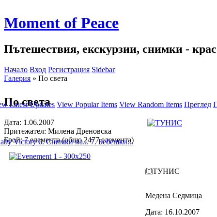
Moment of Peace
Пътешествия, екскурзии, снимки - красо
Начало
Вход
Регистрация
Sidebar
Галерия
»
По света
По света
ew Latest Updates
View Popular Items
View Random Items
Преглед
П
Дата: 1.06.2007
Притежател: Милена Дреновска
Брой: 7 елемента (общо 2477 елемента)
Baby Victory
6. Снимки на...
7. Бебешки...
ТУНИС
Медена Седмица
Дата: 16.10.2007