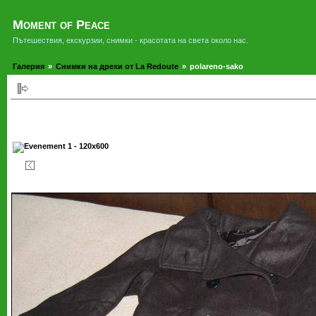
Moment of Peace
Пътешествия, екскурзии, снимки - красотата на света около нас.
Галерия
»
Снимки на дрехи от La Redoute
»
polareno-sako