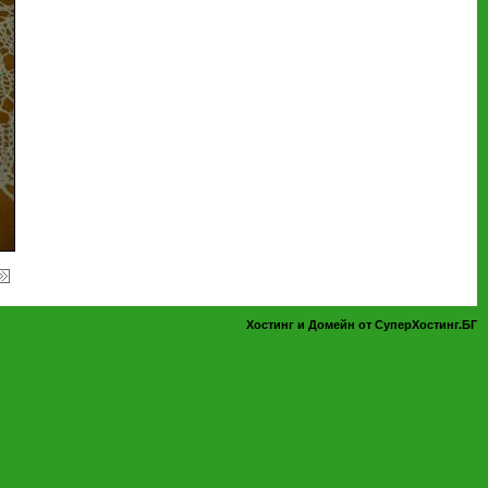
Хостинг и Домейн от СуперХостинг.БГ