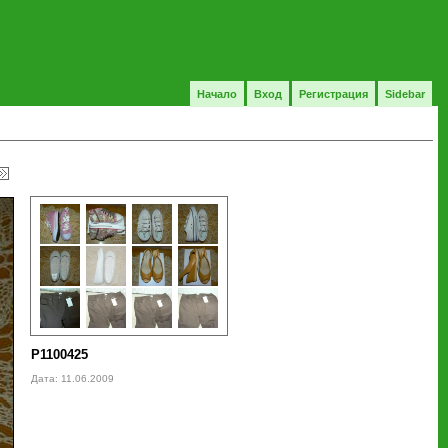
Начало
Вход
Регистрация
Sidebar
P1100425
Дата: 11.06.2009