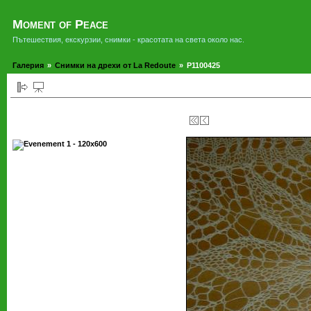
Moment of Peace
Пътешествия, екскурзии, снимки - красотата на света около нас.
Галерия
»
Снимки на дрехи от La Redoute
»
P1100425