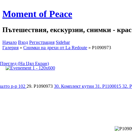
Moment of Peace
Пътешествия, екскурзии, снимки - красо
Начало
Вход
Регистрация
Sidebar
Галерия
»
Снимки на дрехи от La Redoute
»
P1090973
Преглед (На Цял Екран)
палто р-р 102
29. P1090973
30. Комплект кутии
31. P1100015
32. 