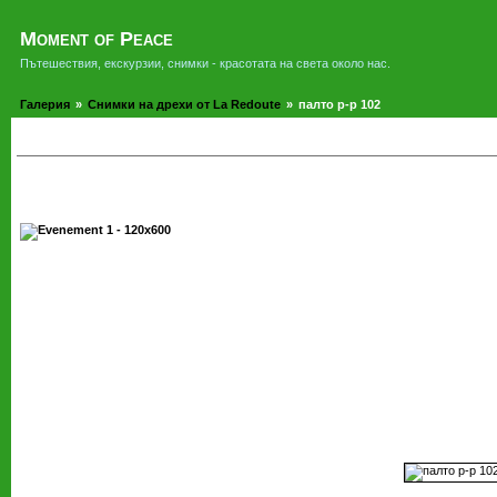
Moment of Peace
Пътешествия, екскурзии, снимки - красотата на света около нас.
Галерия
»
Снимки на дрехи от La Redoute
»
палто р-р 102