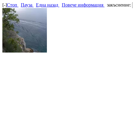
[-]
Стоп
Пауза
Една назад
Повече информация
закъснение: