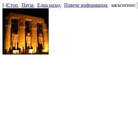
[-]
Стоп
Пауза
Една назад
Повече информация
закъснение: