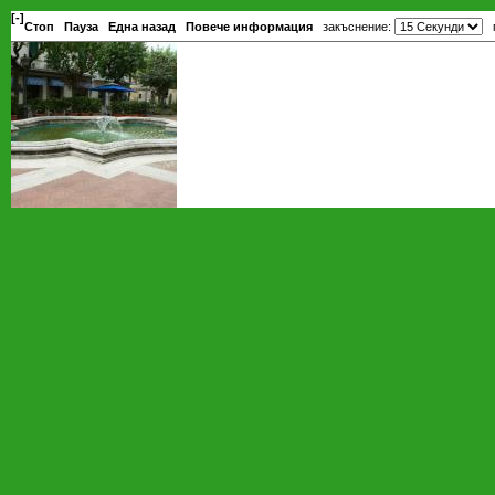
[-]
Стоп
Пауза
Една назад
Повече информация
закъснение:
п