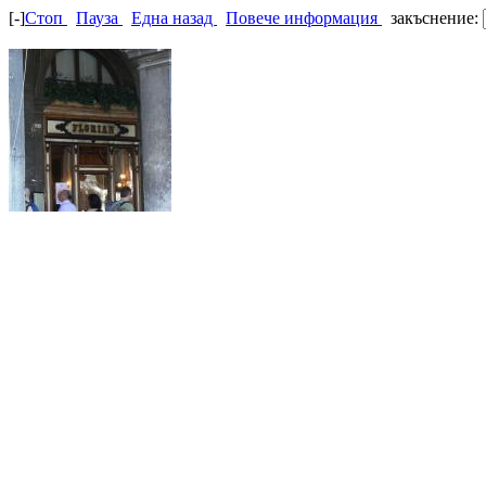
[-]
Стоп
Пауза
Една назад
Повече информация
закъснение: