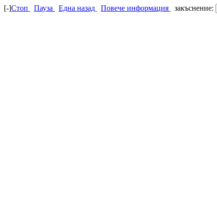
[-]
Стоп
Пауза
Една назад
Повече информация
закъснение: