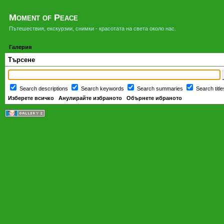
Moment of Peace
Пътешествия, екскурзии, снимки - красотата на света около нас.
Галерия
Търсене
Search descriptions
Search keywords
Search summaries
Search titl
Изберете всичко
Анулирайте избраното
Обърнете ибраното