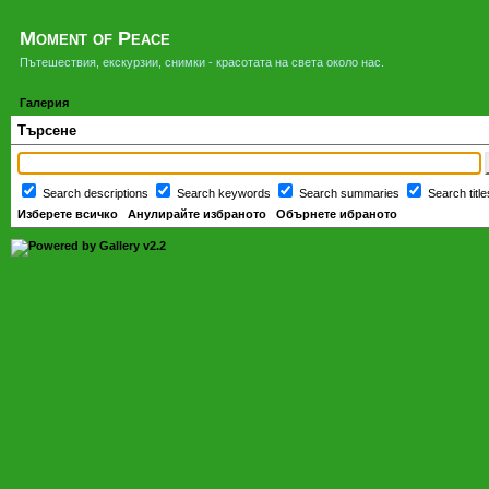
Moment of Peace
Пътешествия, екскурзии, снимки - красотата на света около нас.
Галерия
Търсене
Search descriptions
Search keywords
Search summaries
Search titl
Изберете всичко
Анулирайте избраното
Обърнете ибраното