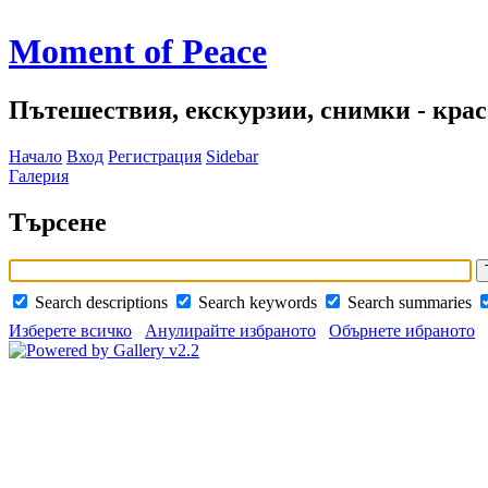
Moment of Peace
Пътешествия, екскурзии, снимки - красо
Начало
Вход
Регистрация
Sidebar
Галерия
Търсене
Search descriptions
Search keywords
Search summaries
Изберете всичко
Анулирайте избраното
Обърнете ибраното