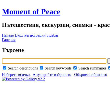
Moment of Peace
Пътешествия, екскурзии, снимки - красо
Начало
Вход
Регистрация
Sidebar
Галерия
Търсене
Search descriptions
Search keywords
Search summaries
Изберете всичко
Анулирайте избраното
Обърнете ибраното