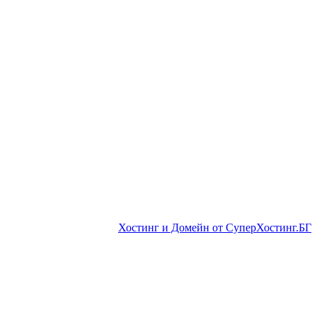
Хостинг и Домейн от СуперХостинг.БГ