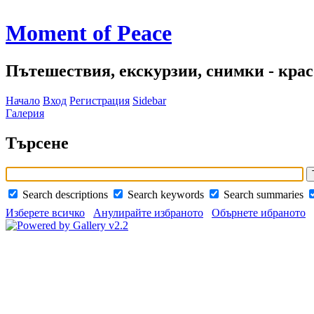
Moment of Peace
Пътешествия, екскурзии, снимки - красо
Начало
Вход
Регистрация
Sidebar
Галерия
Търсене
Search descriptions
Search keywords
Search summaries
Изберете всичко
Анулирайте избраното
Обърнете ибраното