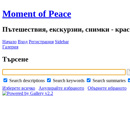
Moment of Peace
Пътешествия, екскурзии, снимки - красо
Начало
Вход
Регистрация
Sidebar
Галерия
Търсене
Search descriptions
Search keywords
Search summaries
Изберете всичко
Анулирайте избраното
Обърнете ибраното