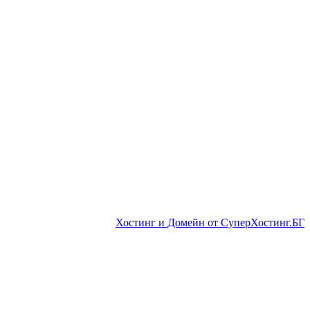
Хостинг и Домейн от СуперХостинг.БГ