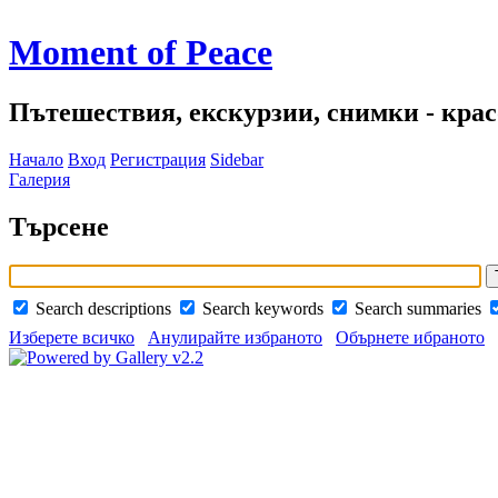
Moment of Peace
Пътешествия, екскурзии, снимки - красо
Начало
Вход
Регистрация
Sidebar
Галерия
Търсене
Search descriptions
Search keywords
Search summaries
Изберете всичко
Анулирайте избраното
Обърнете ибраното