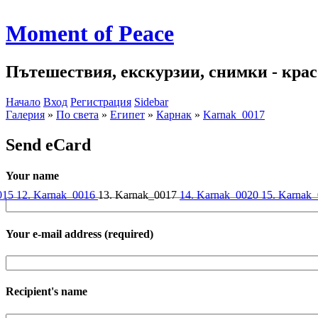
Moment of Peace
Пътешествия, екскурзии, снимки - красо
Начало
Вход
Регистрация
Sidebar
Галерия
»
По света
»
Египет
»
Карнак
»
Karnak_0017
Send eCard
Your name
0015
12. Karnak_0016
13. Karnak_0017
14. Karnak_0020
15. Karnak
Your e-mail address
(required)
Recipient's name