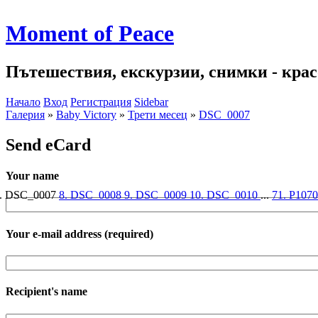
Moment of Peace
Пътешествия, екскурзии, снимки - красо
Начало
Вход
Регистрация
Sidebar
Галерия
»
Baby Victory
»
Трети месец
»
DSC_0007
Send eCard
Your name
. DSC_0007
8. DSC_0008
9. DSC_0009
10. DSC_0010
...
71. P107
Your e-mail address
(required)
Recipient's name