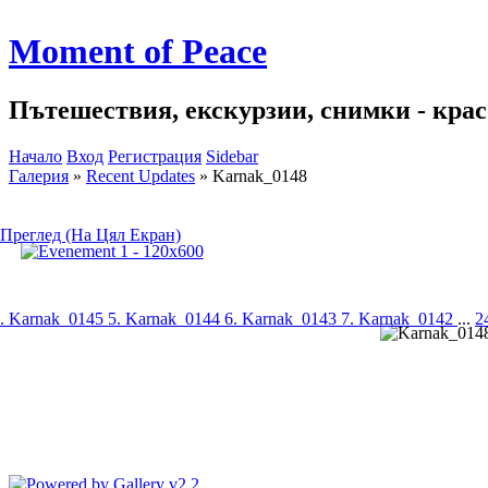
Moment of Peace
Пътешествия, екскурзии, снимки - красо
Начало
Вход
Регистрация
Sidebar
Галерия
»
Recent Updates
»
Karnak_0148
Преглед (На Цял Екран)
. Karnak_0145
5. Karnak_0144
6. Karnak_0143
7. Karnak_0142
...
2