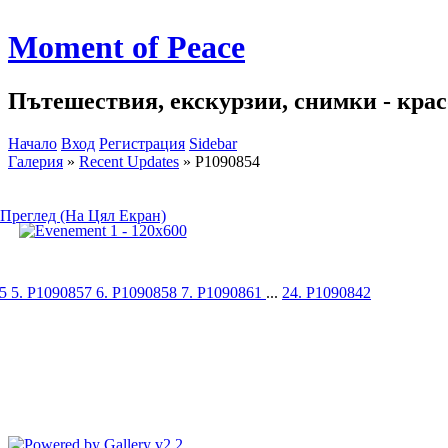
Moment of Peace
Пътешествия, екскурзии, снимки - красо
Начало
Вход
Регистрация
Sidebar
Галерия
»
Recent Updates
»
P1090854
Преглед (На Цял Екран)
55
5. P1090857
6. P1090858
7. P1090861
...
24. P1090842