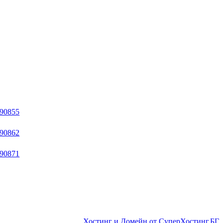
Хостинг и Домейн от СуперХостинг.БГ