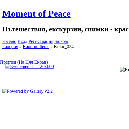
Moment of Peace
Пътешествия, екскурзии, снимки - красо
Начало
Вход
Регистрация
Sidebar
Галерия
»
Random Items
»
Kotor_024
Преглед (На Цял Екран)