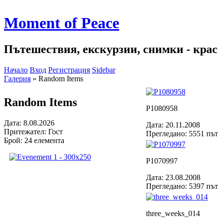
Moment of Peace
Пътешествия, екскурзии, снимки - красо
Начало
Вход
Регистрация
Sidebar
Галерия
»
Random Items
Random Items
P1080958
Дата: 8.08.2026
Дата: 20.11.2008
Притежател: Гост
Прегледано: 5551 пъ
Брой: 24 елемента
P1070997
Дата: 23.08.2008
Прегледано: 5397 пъ
three_weeks_014