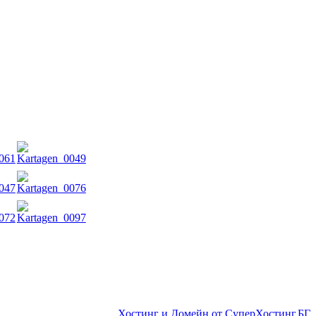
Хостинг и Домейн от СуперХостинг.БГ