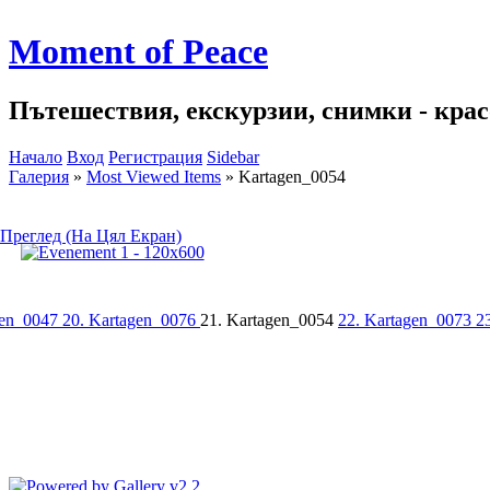
Moment of Peace
Пътешествия, екскурзии, снимки - красо
Начало
Вход
Регистрация
Sidebar
Галерия
»
Most Viewed Items
»
Kartagen_0054
Преглед (На Цял Екран)
gen_0047
20. Kartagen_0076
21. Kartagen_0054
22. Kartagen_0073
2