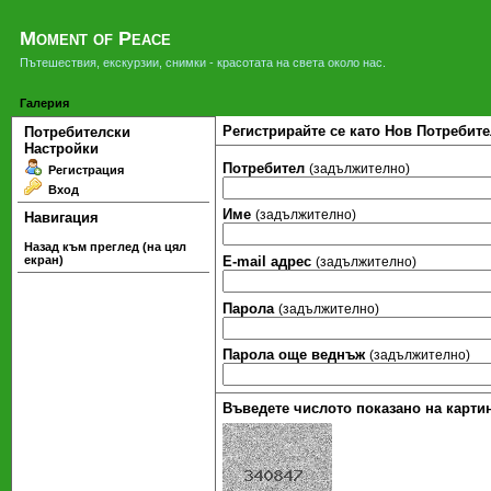
Moment of Peace
Пътешествия, екскурзии, снимки - красотата на света около нас.
Галерия
Регистрирайте се като Нов Потребите
Потребителски
Настройки
Потребител
(задължително)
Регистрация
Вход
Име
(задължително)
Навигация
Назад към преглед (на цял
екран)
Е-mail адрес
(задължително)
Парола
(задължително)
Парола още веднъж
(задължително)
Въведете числото показано на картин