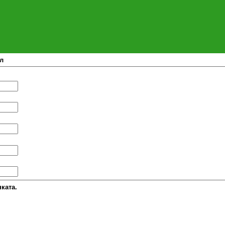
л
ката.