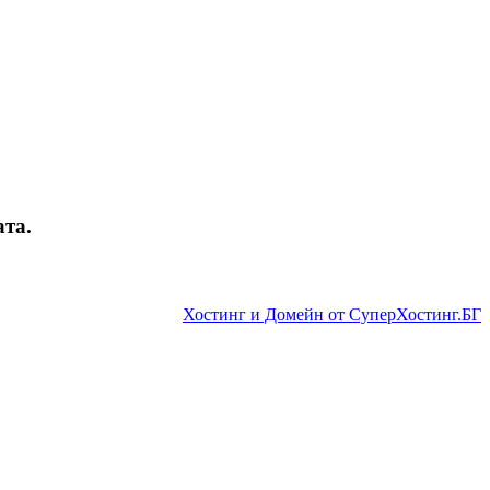
ата.
Хостинг и Домейн от СуперХостинг.БГ