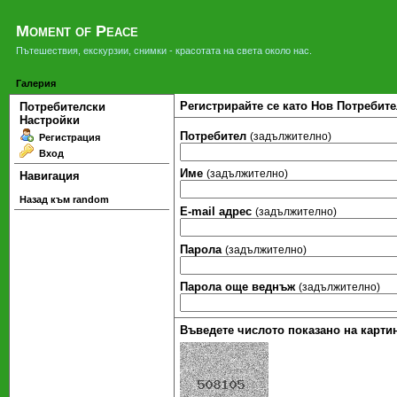
Moment of Peace
Пътешествия, екскурзии, снимки - красотата на света около нас.
Галерия
Регистрирайте се като Нов Потребите
Потребителски
Настройки
Потребител
(задължително)
Регистрация
Вход
Име
(задължително)
Навигация
Назад към random
Е-mail адрес
(задължително)
Парола
(задължително)
Парола още веднъж
(задължително)
Въведете числото показано на картин