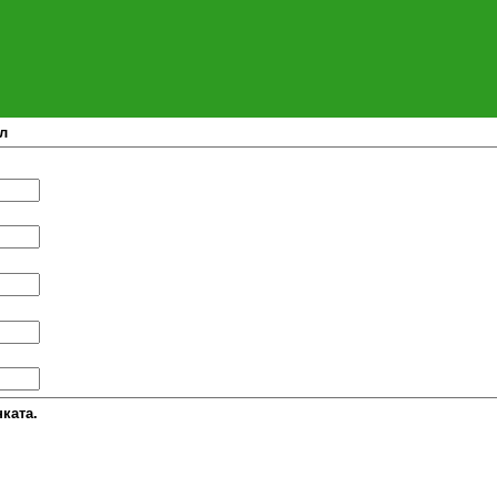
л
ката.