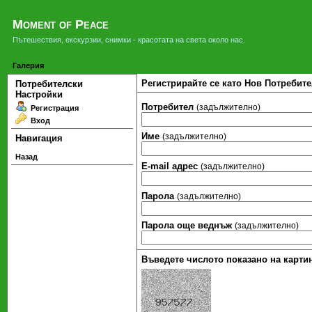
Moment of Peace
Пътешествия, екскурзии, снимки - красотата на света около нас.
Галерия
Регистрирайте се като Нов Потребите
Потребителски
Настройки
Потребител
(задължително)
Регистрация
Вход
Име
(задължително)
Навигация
Назад
Е-mail адрес
(задължително)
Парола
(задължително)
Парола още веднъж
(задължително)
Въведете числото показано на картин