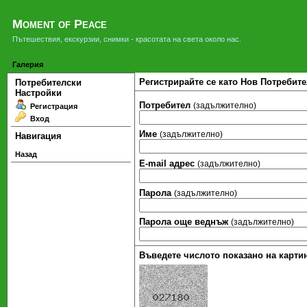
Moment of Peace
Пътешествия, екскурзии, снимки - красотата на света около нас.
Галерия
Регистрирайте се като Нов Потребите
Потребителски
Настройки
Потребител
(задължително)
Регистрация
Вход
Име
(задължително)
Навигация
Назад
Е-mail адрес
(задължително)
Парола
(задължително)
Парола още веднъж
(задължително)
Въведете числото показано на картин