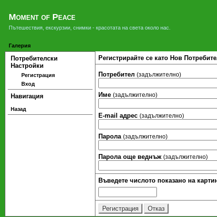
Moment of Peace
Пътешествия, екскурзии, снимки - красотата на света около нас.
Галерия
Регистрирайте се като Нов Потребите
Потребителски
Настройки
Потребител
(задължително)
Регистрация
Вход
Име
(задължително)
Навигация
Назад
Е-mail адрес
(задължително)
Парола
(задължително)
Парола още веднъж
(задължително)
Въведете числото показано на картин