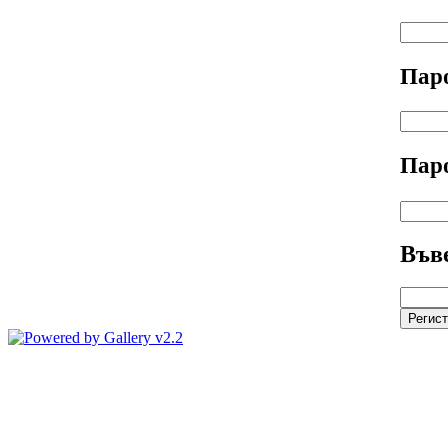
Пар
Пар
Въве