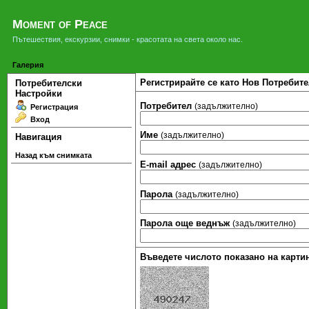
Moment of Peace
Пътешествия, екскурзии, снимки - красотата на света около нас.
Галерия
Регистрирайте се като Нов Потребите
Потребителски
Настройки
Потребител
(задължително)
Регистрация
Вход
Име
(задължително)
Навигация
Назад към снимката
Е-mail адрес
(задължително)
Парола
(задължително)
Парола още веднъж
(задължително)
Въведете числото показано на картин