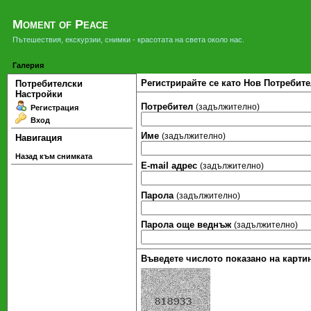
Moment of Peace
Пътешествия, екскурзии, снимки - красотата на света около нас.
Галерия
Регистрирайте се като Нов Потребите
Потребителски
Настройки
Потребител
(задължително)
Регистрация
Вход
Име
(задължително)
Навигация
Назад към снимката
Е-mail адрес
(задължително)
Парола
(задължително)
Парола още веднъж
(задължително)
Въведете числото показано на картин