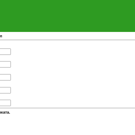
л
ката.