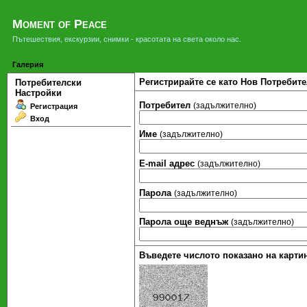
Moment of Peace
Пътешествия, екскурзии, снимки - красотата на света около нас.
Галерия
Регистрирайте се като Нов Потребите
Потребителски
Настройки
Потребител
(задължително)
Регистрация
Вход
Име
(задължително)
Е-mail адрес
(задължително)
Парола
(задължително)
Парола още веднъж
(задължително)
Въведете числото показано на картин