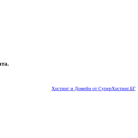
ата.
Хостинг и Домейн от СуперХостинг.БГ