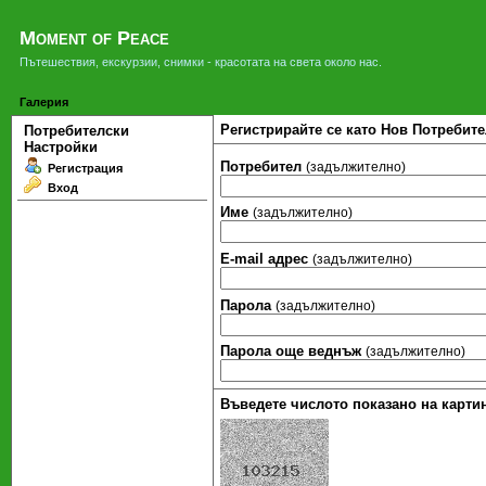
Moment of Peace
Пътешествия, екскурзии, снимки - красотата на света около нас.
Галерия
Регистрирайте се като Нов Потребите
Потребителски
Настройки
Потребител
(задължително)
Регистрация
Вход
Име
(задължително)
Е-mail адрес
(задължително)
Парола
(задължително)
Парола още веднъж
(задължително)
Въведете числото показано на картин