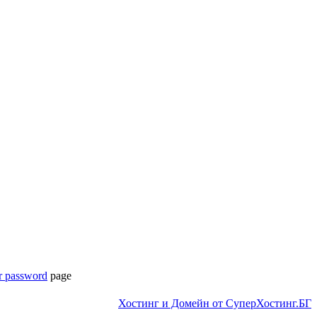
r password
page
Хостинг и Домейн от СуперХостинг.БГ