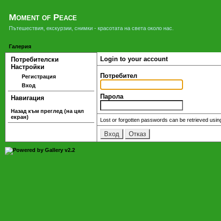
Moment of Peace
Пътешествия, екскурзии, снимки - красотата на света около нас.
Галерия
Login to your account
Потребителски
Настройки
Потребител
Регистрация
Вход
Парола
Навигация
Назад към преглед (на цял
екран)
Lost or forgotten passwords can be retrieved usin