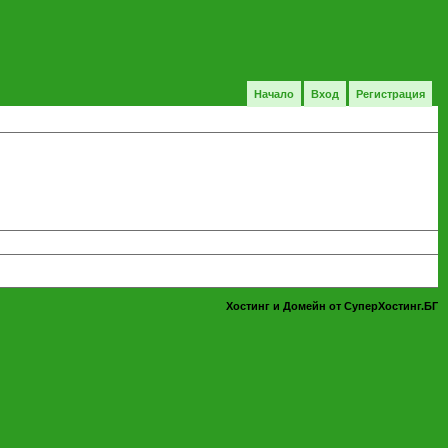
Начало
Вход
Регистрация
Хостинг и Домейн от СуперХостинг.БГ