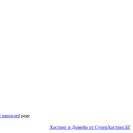
r password
page
Хостинг и Домейн от СуперХостинг.БГ