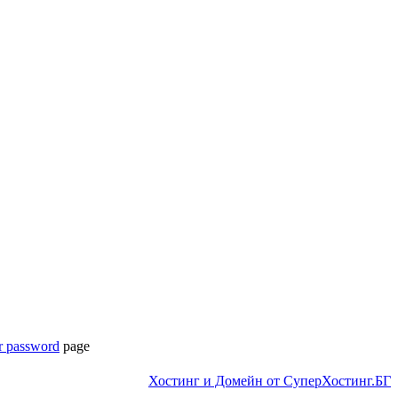
r password
page
Хостинг и Домейн от СуперХостинг.БГ