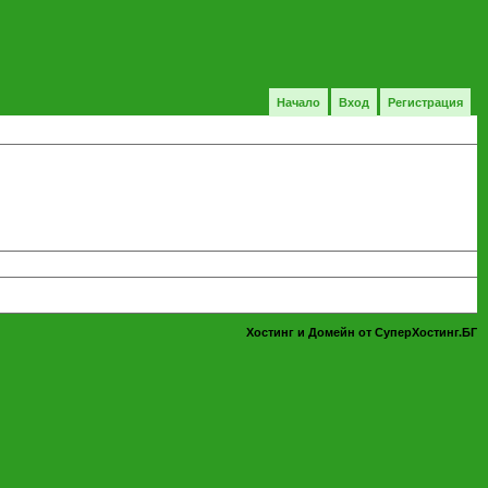
Начало
Вход
Регистрация
Хостинг и Домейн от СуперХостинг.БГ