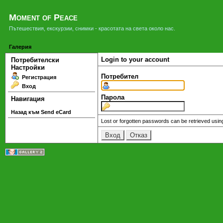
Moment of Peace
Пътешествия, екскурзии, снимки - красотата на света около нас.
Галерия
Login to your account
Потребителски
Настройки
Потребител
Регистрация
Вход
Парола
Навигация
Назад към Send eCard
Lost or forgotten passwords can be retrieved usin