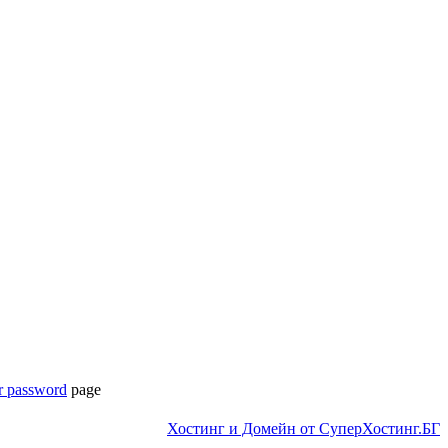
r password
page
Хостинг и Домейн от СуперХостинг.БГ